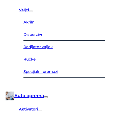
Valjci
Akrilni
Disperzivni
Radijator valjak
Ručke
Specijalni premazi
Auto oprema
Aktivatori