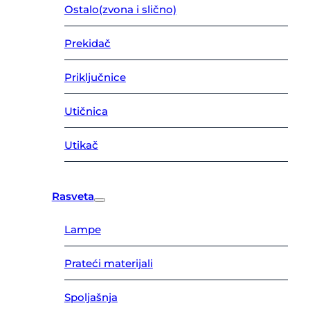
Ostalo(zvona i slično)
Prekidač
Priključnice
Utičnica
Utikač
Rasveta
Lampe
Prateći materijali
Spoljašnja