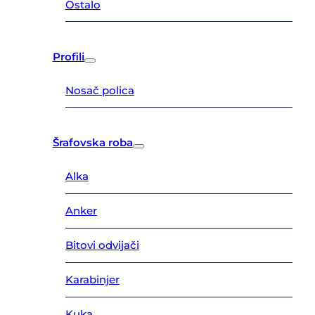
Ostalo
Profili
Nosač polica
Šrafovska roba
Alka
Anker
Bitovi odvijači
Karabinjer
Kuka