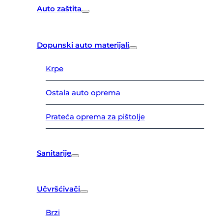
Auto zaštita
Dopunski auto materijali
Krpe
Ostala auto oprema
Prateća oprema za pištolje
Sanitarije
Učvršćivači
Brzi