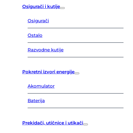
Osigurači i kutije
Osigurači
Ostalo
Razvodne kutije
Pokretni izvori energije
Akomulator
Baterija
Prekidači, utičnice i utikači