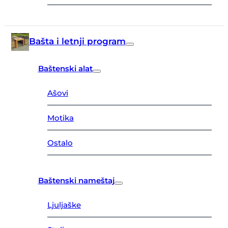
Bašta i letnji program
Baštenski alat
Ašovi
Motika
Ostalo
Baštenski nameštaj
Ljuljaške