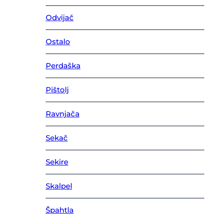
Odvijač
Ostalo
Perdaška
Pištolj
Ravnjača
Sekač
Sekire
Skalpel
Špahtla