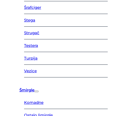
Šrafciger
Stega
Strugač
Testera
Turpija
Vezice
Šmirgle
Komadne
Ostalo šmirgle