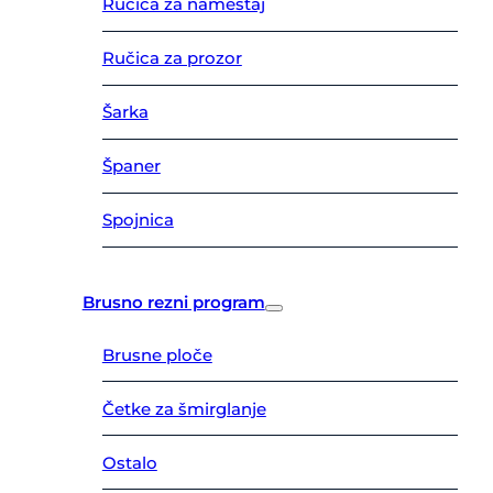
Ručica za nameštaj
Ručica za prozor
Šarka
Španer
Spojnica
Brusno rezni program
Brusne ploče
Četke za šmirglanje
Ostalo