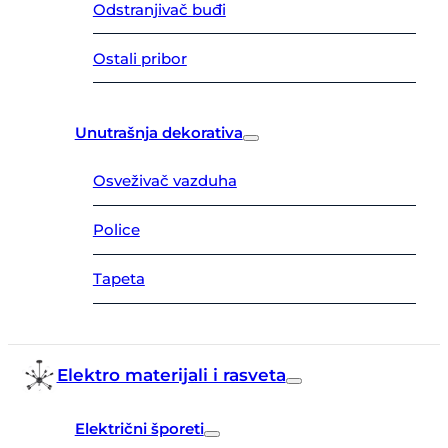
Odstranjivač buđi
Ostali pribor
Unutrašnja dekorativa
Osveživač vazduha
Police
Tapeta
Elektro materijali i rasveta
Električni šporeti