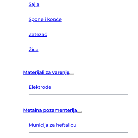
Sajla
Spone i kopče
Zatezač
Žica
Materijali za varenje
Elektrode
Metalna pozamenterija
Municija za heftalicu