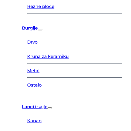
Rezne ploče
Burgije
Drvo
Kruna za keramiku
Metal
Ostalo
Lanci i sajle
Kanap