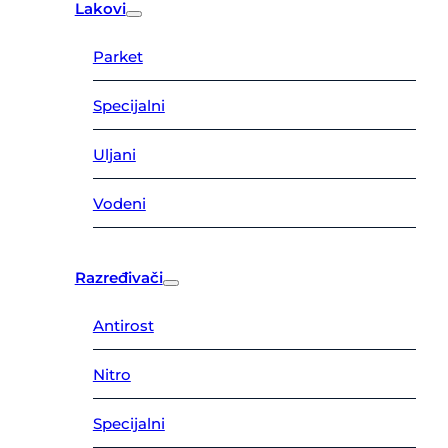
Lakovi
Parket
Specijalni
Uljani
Vodeni
Razređivači
Antirost
Nitro
Specijalni