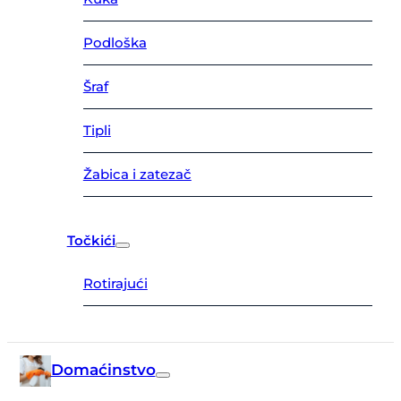
Podloška
Šraf
Tipli
Žabica i zatezač
Točkići
Rotirajući
Domaćinstvo