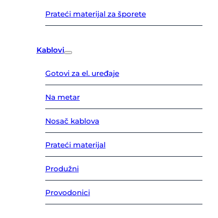
Prateći materijal za šporete
Kablovi
Gotovi za el. uređaje
Na metar
Nosač kablova
Prateći materijal
Produžni
Provodonici